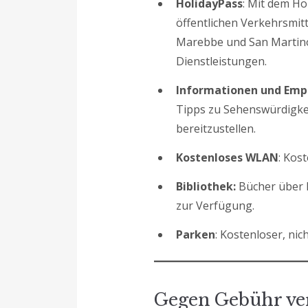
HolidayPass
: Mit dem Ho
öffentlichen Verkehrsmit
Marebbe und San Martino
Dienstleistungen.
Informationen und Em
Tipps zu Sehenswürdigkei
bereitzustellen.
Kostenloses WLAN
: Kos
Bibliothek:
Bücher über l
zur Verfügung.
Parken
: Kostenloser, ni
Gegen Gebühr ver