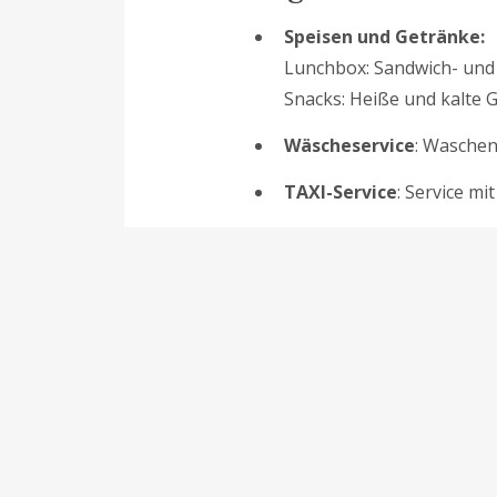
Speisen und Getränke:
Lunchbox: Sandwich- und 
Snacks: Heiße und kalte 
Wäscheservice
: Waschen
TAXI-Service
: Service mi
Bedingungen – Bi
Ankunft
:
von
14:00 bis 1
Uhr Abreise
: bis
10:00 Uh
Stornobedingungen So
Anreisedatum wird die ge