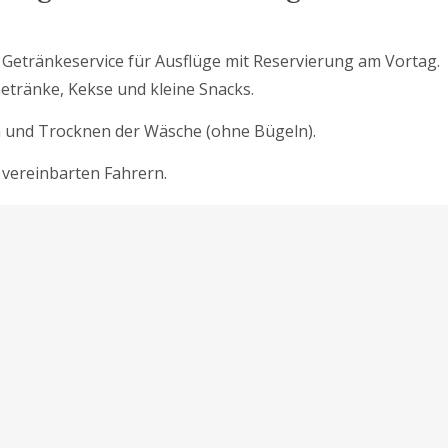
Getränkeservice für Ausflüge mit Reservierung am Vortag.
Getränke, Kekse und kleine Snacks.
 und Trocknen der Wäsche (ohne Bügeln).
t vereinbarten Fahrern.
tte vor der Buchung lesen!
9:00
r
mmer 2023
: Bei Stornierungen oder Änderungen bis zu 15 
leistete Anzahlung zurückerstattet, dh 30% des Gesamtpreis