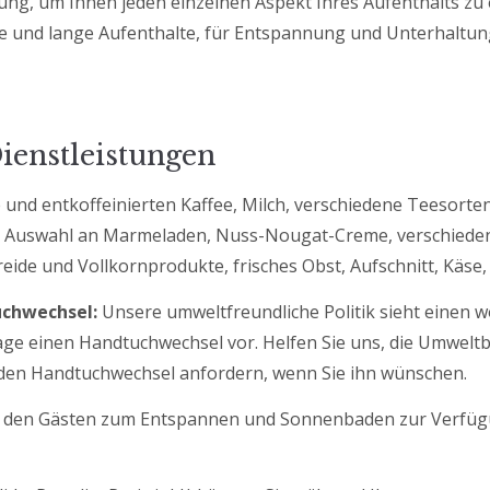
ng, um Ihnen jeden einzelnen Aspekt Ihres Aufenthalts zu 
ze und lange Aufenthalte, für Entspannung und Unterhaltun
ienstleistungen
 und entkoffeinierten Kaffee, Milch, verschiedene Teesorte
ne Auswahl an Marmeladen, Nuss-Nougat-Creme, verschieden
reide und Vollkornprodukte, frisches Obst, Aufschnitt, Käse
chwechsel:
Unsere umweltfreundliche Politik sieht einen 
ge einen Handtuchwechsel vor. Helfen Sie uns, die Umwelt
 den Handtuchwechsel anfordern, wenn Sie ihn wünschen.
ht den Gästen zum Entspannen und Sonnenbaden zur Verfügu