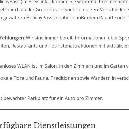
lidayPass (im Preis inkl.) können Sie während Ihres gesamte
tel innerhalb der Grenzen von Südtirol nutzen. Verschieden
 gewähren HolidayPass-Inhabern außerdem Rabatte oder Vo
pfehlungen
: Wir sind immer bereit, Informationen über Sport
ten, Restaurants und Touristenattraktionen mit aktualisie
tenloses WLAN ist im Salon, in den Zimmern und im Garten v
okale Flora und Fauna, Traditionen sowie Wandern in vers
cht bewachter Parkplatz für ein Auto pro Zimmer.
fügbare Dienstleistungen