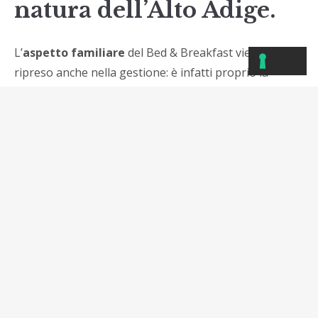
natura dell’Alto Adige.
L’
aspetto familiare
del Bed & Breakfast viene
ripreso anche nella gestione: è infatti proprio la
nostra famiglia a prendersi cura della struttura e degli
ospiti, per dare attenzione a tutti i particolari che
renderanno la vostra vacanza a
San Vigilio di
Marebbe
indimenticabile.
Un ampio giardino circonda lo Chalet Villa La Bercia,
dove potrete trovare un bellissimo prato curato